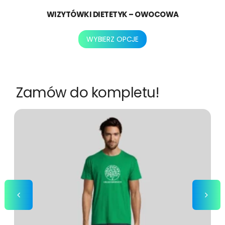
WIZYTÓWKI DIETETYK – OWOCOWA
Ten
WYBIERZ OPCJE
produkt
ma
wiele
wariantów.
Zamów do kompletu!
Opcje
można
wybrać
na
stronie
produktu