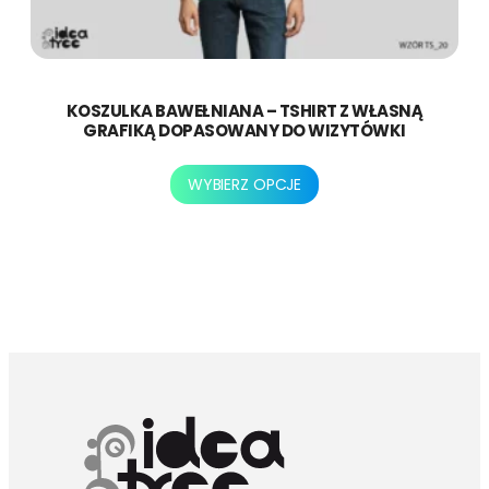
KOSZULKA BAWEŁNIANA – TSHIRT Z WŁASNĄ
GRAFIKĄ DOPASOWANY DO WIZYTÓWKI
Ten
WYBIERZ OPCJE
produkt
ma
wiele
wariantów.
Opcje
można
wybrać
na
stronie
produktu