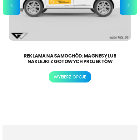
REKLAMA NA SAMOCHÓD: MAGNESY LUB
NAKLEJKI Z GOTOWYCH PROJEKTÓW
Ten
WYBIERZ OPCJE
produkt
ma
wiele
wariantów.
Opcje
można
wybrać
na