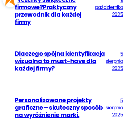
9
firmowe?Praktyczny
października
przewodnik dla każdej
2025
firmy
Dlaczego spójna identyfikacja
5
wizualna to must-have dla
sierpnia
każdej firmy?
2025
Personalizowane projekty
5
graficzne – skuteczny sposób
sierpnia
na wyróżnienie marki.
2025