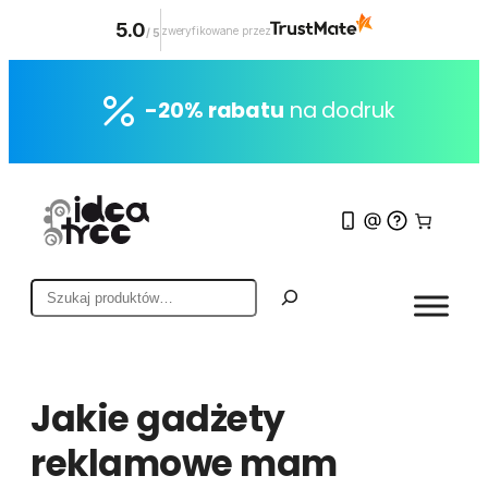
5.0
zweryfikowane przez
/
5
Przejdź
do
-20% rabatu
na dodruk
treści
S
z
u
k
a
Jakie gadżety
j
reklamowe mam