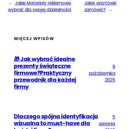
←
Jakie Materiały reklamowe
Jakie wizytówki
wybrać dla swojej działalności
zamówić?
→
WIĘCEJ WPISÓW
🎁 Jak wybrać idealne
prezenty świąteczne
9
firmowe?Praktyczny
października
przewodnik dla każdej
2025
firmy
Dlaczego spójna identyfikacja
5
wizualna to must-have dla
sierpnia