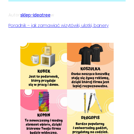
Autor:
sklep-ideatree
w
Poradnik – jak zamawiać wizytówki, ulotki, banery