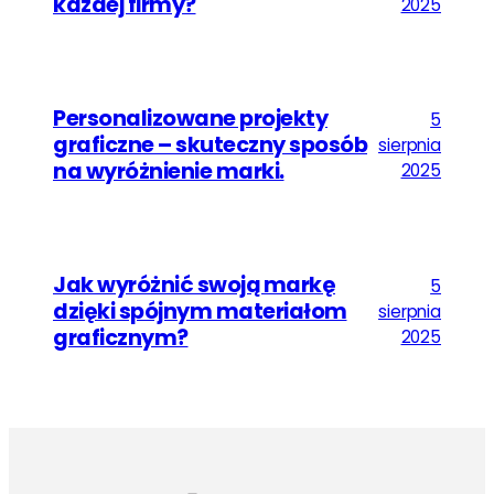
każdej firmy?
2025
Personalizowane projekty
5
graficzne – skuteczny sposób
sierpnia
na wyróżnienie marki.
2025
Jak wyróżnić swoją markę
5
dzięki spójnym materiałom
sierpnia
graficznym?
2025