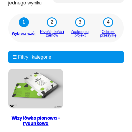
jednego wyniku
1
2
3
4
Prześlij treść i
Zaakceptuj
Odbierz
Wybierz wzór
zamów
projekt
przesyłkę
☰ Filtry i kategorie
Wizytówka pionowa –
rysunkowa