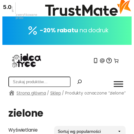
5.0
/
5
zweryfikowane
przez
Przejdź
do
-20% rabatu
na dodruk
treści
S
z
Strona główna
/
Sklep
/ Produkty oznaczone “zielone”
u
k
a
zielone
j
Wyświetlanie