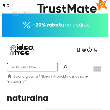
5.0
/
5
zweryfikowane
przez
Przejdź
do
-20% rabatu
na dodruk
treści
S
z
Strona główna
/
Sklep
/ Produkty oznaczone
u
“naturalna”
k
a
j
naturalna