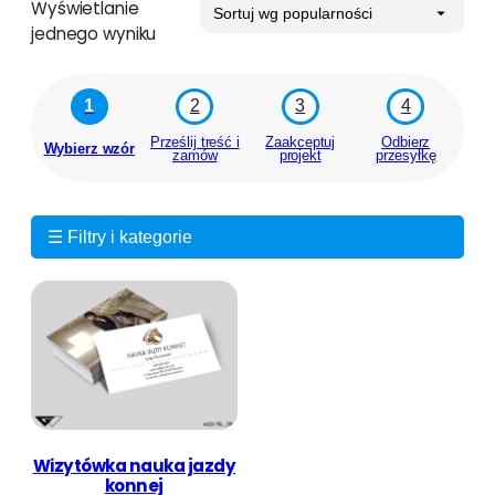
Wyświetlanie
jednego wyniku
1
2
3
4
Prześlij treść i
Zaakceptuj
Odbierz
Wybierz wzór
zamów
projekt
przesyłkę
☰ Filtry i kategorie
Wizytówka nauka jazdy
konnej