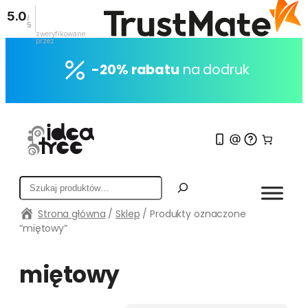
5.0
/
5
zweryfikowane
przez
Przejdź
do
-20% rabatu
na dodruk
treści
S
z
Strona główna
/
Sklep
/ Produkty oznaczone
u
“miętowy”
k
a
j
miętowy