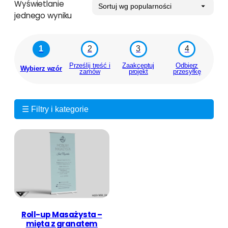
Wyświetlanie
jednego wyniku
1
2
3
4
Prześlij treść i
Zaakceptuj
Odbierz
Wybierz wzór
zamów
projekt
przesyłkę
☰ Filtry i kategorie
Roll-up Masażysta –
mięta z granatem