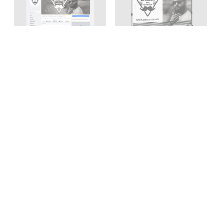
Facebook cover
Baner Barber – vintage
(zdjęcie w tle) Barber –
vintage
Wybierz opcje
60,00
zł
Dodaj do koszyka