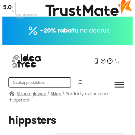
5.0
/
5
zweryfikowane
przez
Przejdź
do
-20% rabatu
na dodruk
treści
S
z
Strona główna
/
Sklep
/ Produkty oznaczone
u
“hippsters”
k
a
j
hippsters