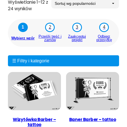
Wyświetlanie 1–12 z
P
24 wyników
o
s
1
2
3
4
o
r
Prześlij treść i
Zaakceptuj
Odbierz
Wybierz wzór
zamów
projekt
przesyłkę
t
o
w
a
☰ Filtry i kategorie
n
e
w
e
d
ł
u
g
p
Wizytówka Barber –
Baner Barber – tattoo
tattoo
o