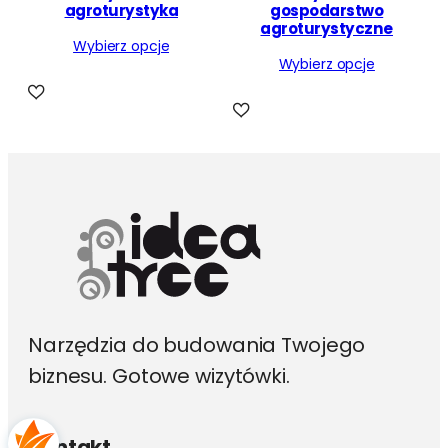
agroturystyka
gospodarstwo
o
agroturystyczne
p
Wybierz opcje
u
Wybierz opcje
l
a
r
n
o
ś
c
i
Narzędzia do budowania Twojego
biznesu. Gotowe wizytówki.
Kontakt