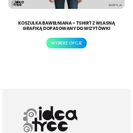
KOSZULKA BAWEŁNIANA – TSHIRT Z WŁASNĄ
GRAFIKĄ DOPASOWANY DO WIZYTÓWKI
Ten
WYBIERZ OPCJE
produkt
ma
wiele
wariantów.
Opcje
można
wybrać
na
stronie
produktu