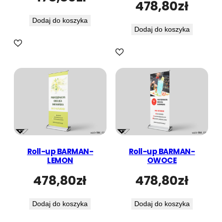
478,80
zł
u
Dodaj do koszyka
l
Dodaj do koszyka
a
r
n
o
ś
c
i
Roll-up BARMAN-
Roll-up BARMAN-
LEMON
OWOCE
478,80
zł
478,80
zł
Dodaj do koszyka
Dodaj do koszyka