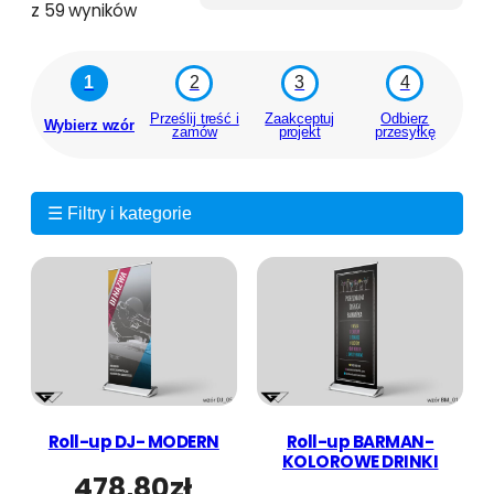
P
z 59 wyników
o
s
1
2
3
4
o
r
Prześlij treść i
Zaakceptuj
Odbierz
Wybierz wzór
zamów
projekt
przesyłkę
t
o
w
a
☰ Filtry i kategorie
n
e
w
e
d
ł
u
g
p
Roll-up DJ- MODERN
Roll-up BARMAN-
KOLOROWE DRINKI
o
478,80
zł
p